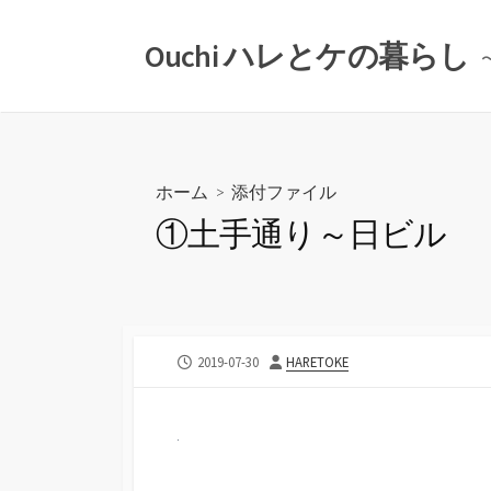
コ
ン
Ouchi ハレとケの暮らし
テ
ン
ツ
へ
ス
ホーム
> 添付ファイル
キ
①土手通り～日ビル
ッ
プ
公
投
2019-07-30
HARETOKE
開
稿
日
者