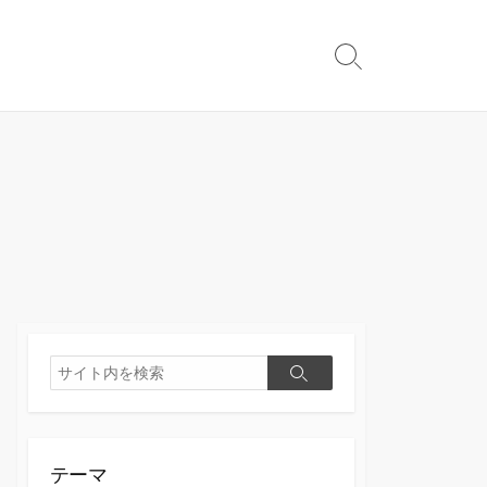
検
索
切
り
替
え
検
検
索
索
テーマ