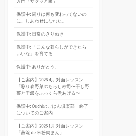
入門「サクッと版」
保護中: 周りは何も変わってないの
に、しあわせになれた。
保護中: 日常のきりぬき
保護中: 「こんな暮らしができたら
いいな」を育てる
保護中: ありがとう。
【ご案内】2026.4月 対面レッスン
「彩り春野菜のちらし寿司〜干し野
菜と干瓢をふっくら煮あげる〜」
保護中: Ouchiのごはん倶楽部 終了
についてのご案内
【ご案内】2026.1月 対面レッスン
「蒸篭 de 米粉肉まん」