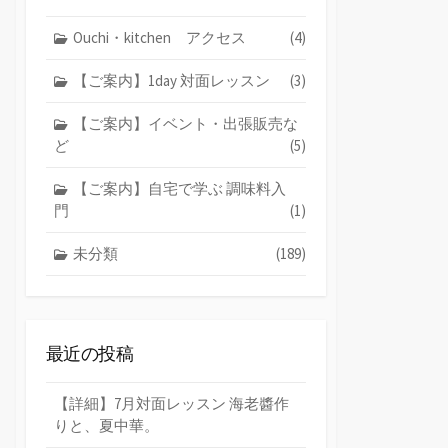
Ouchi・kitchen アクセス
(4)
【ご案内】1day 対面レッスン
(3)
【ご案内】イベント・出張販売な
ど
(5)
【ご案内】自宅で学ぶ 調味料入
門
(1)
未分類
(189)
最近の投稿
【詳細】7月対面レッスン 海老醬作
りと、夏中華。