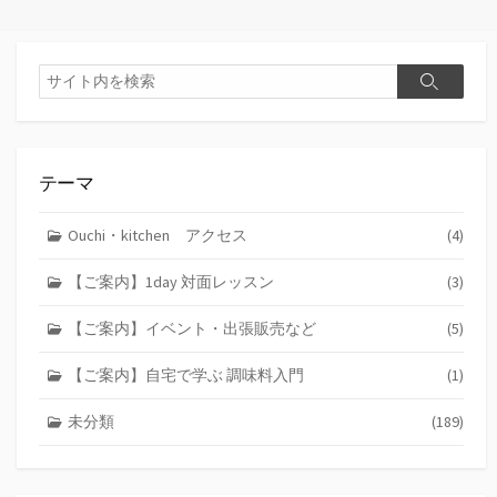
検
検
索
索
テーマ
Ouchi・kitchen アクセス
(4)
【ご案内】1day 対面レッスン
(3)
【ご案内】イベント・出張販売など
(5)
【ご案内】自宅で学ぶ 調味料入門
(1)
未分類
(189)