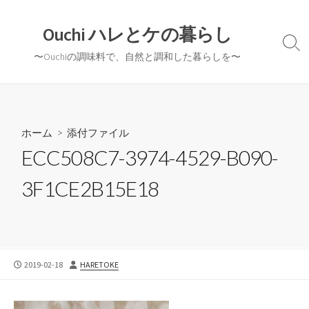
コ
ン
Ouchi ハレとケの暮らし
テ
検
〜Ouchiの調味料で、自然と調和した暮らしを〜
ン
索
切
ツ
り
へ
替
ス
え
キ
ホーム
> 添付ファイル
ッ
ECC508C7-3974-4529-B090-
プ
3F1CE2B15E18
公
投
2019-02-18
HARETOKE
開
稿
日
者