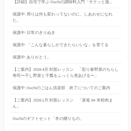
【詳細】自宅で学ぶ Ouchiの調味料入門「サクッと版」
保護中: 周りは何も変わってないのに、しあわせになれ
た。
保護中: 日常のきりぬき
保護中: 「こんな暮らしができたらいいな」を育てる
保護中: ありがとう。
【ご案内】2026.4月 対面レッスン 「彩り春野菜のちらし
寿司〜干し野菜と干瓢をふっくら煮あげる〜」
保護中: Ouchiのごはん倶楽部 終了についてのご案内
【ご案内】2026.1月 対面レッスン 「蒸篭 de 米粉肉ま
ん」
Ouchiのギフトセット「冬の贈りもの」