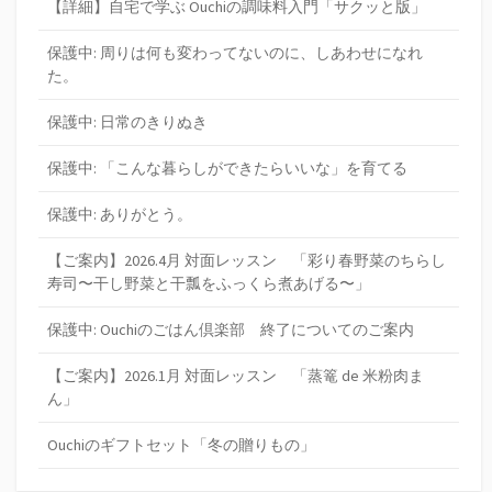
【詳細】自宅で学ぶ Ouchiの調味料入門「サクッと版」
保護中: 周りは何も変わってないのに、しあわせになれ
た。
保護中: 日常のきりぬき
保護中: 「こんな暮らしができたらいいな」を育てる
保護中: ありがとう。
【ご案内】2026.4月 対面レッスン 「彩り春野菜のちらし
寿司〜干し野菜と干瓢をふっくら煮あげる〜」
保護中: Ouchiのごはん倶楽部 終了についてのご案内
【ご案内】2026.1月 対面レッスン 「蒸篭 de 米粉肉ま
ん」
Ouchiのギフトセット「冬の贈りもの」