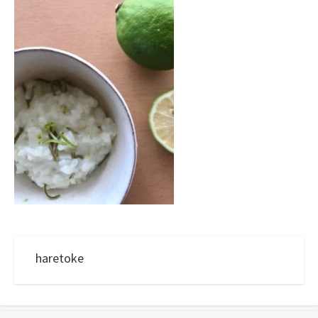
日
haretoke