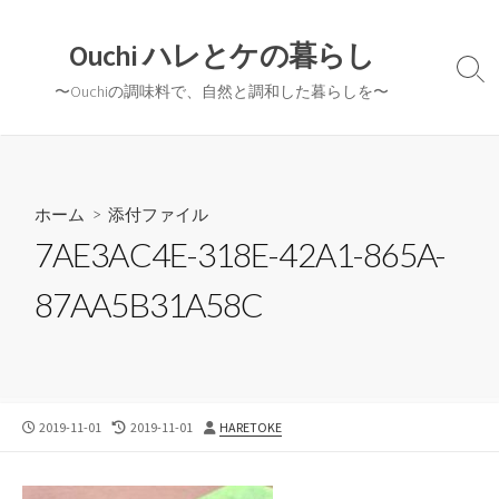
コ
ン
Ouchi ハレとケの暮らし
テ
検
〜Ouchiの調味料で、自然と調和した暮らしを〜
ン
索
切
ツ
り
へ
替
ス
え
キ
ホーム
> 添付ファイル
ッ
7AE3AC4E-318E-42A1-865A-
プ
87AA5B31A58C
公
最
投
2019-11-01
2019-11-01
HARETOKE
開
終
稿
日
更
者
新