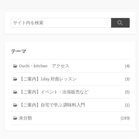
検
検
索
索
テーマ
Ouchi・kitchen アクセス
(4)
【ご案内】1day 対面レッスン
(3)
【ご案内】イベント・出張販売など
(5)
【ご案内】自宅で学ぶ 調味料入門
(1)
未分類
(189)