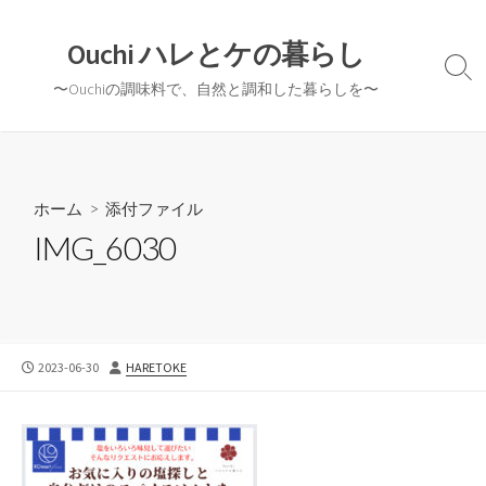
コ
ン
Ouchi ハレとケの暮らし
テ
検
〜Ouchiの調味料で、自然と調和した暮らしを〜
ン
索
切
ツ
り
へ
替
ス
え
キ
ホーム
> 添付ファイル
ッ
IMG_6030
プ
公
投
2023-06-30
HARETOKE
開
稿
日
者