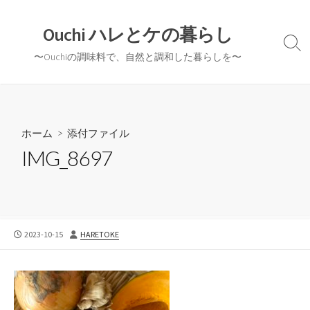
コ
ン
Ouchi ハレとケの暮らし
テ
検
〜Ouchiの調味料で、自然と調和した暮らしを〜
ン
索
切
ツ
り
へ
替
ス
え
キ
ホーム
> 添付ファイル
ッ
IMG_8697
プ
公
投
2023-10-15
HARETOKE
開
稿
日
者