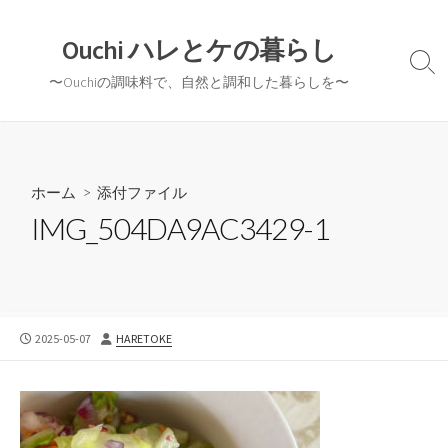
コ
ン
Ouchi ハレとケの暮らし
テ
検
〜Ouchiの調味料で、自然と調和した暮らしを〜
ン
索
切
ツ
り
へ
替
ス
え
キ
ホーム
> 添付ファイル
ッ
IMG_504DA9AC3429-1
プ
公
投
2025-05-07
HARETOKE
開
稿
日
者