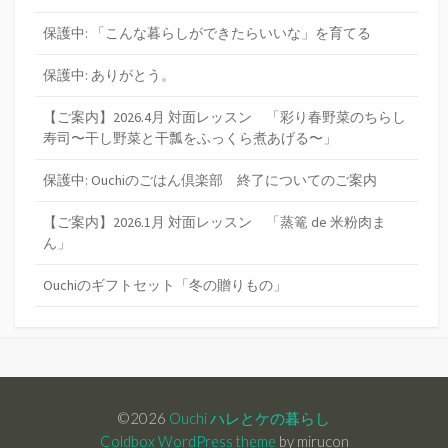
保護中: 「こんな暮らしができたらいいな」を育てる
保護中: ありがとう。
【ご案内】2026.4月 対面レッスン 「彩り春野菜のちらし
寿司〜干し野菜と干瓢をふっくら煮あげる〜」
保護中: Ouchiのごはん倶楽部 終了についてのご案内
【ご案内】2026.1月 対面レッスン 「蒸篭 de 米粉肉ま
ん」
Ouchiのギフトセット「冬の贈りもの」
©2026
Ouchi ハレとケの暮らし
Coldbox WordPress theme
by mirucon