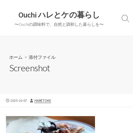
コ
ン
Ouchi ハレとケの暮らし
テ
検
〜Ouchiの調味料で、自然と調和した暮らしを〜
ン
索
切
ツ
り
へ
替
ス
え
キ
ホーム
> 添付ファイル
ッ
Screenshot
プ
公
投
2025-10-07
HARETOKE
開
稿
日
者