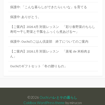
保護中: 「こんな暮らしができたらいいな」を育てる
保護中: ありがとう。
【ご案内】2026.4月 対面レッスン 「彩り春野菜のちらし
寿司〜干し野菜と干瓢をふっくら煮あげる〜」
保護中: Ouchiのごはん倶楽部 終了についてのご案内
【ご案内】2026.1月 対面レッスン 「蒸篭 de 米粉肉ま
ん」
Ouchiのギフトセット「冬の贈りもの」
©2026
Ouchi ハレとケの暮らし
Coldbox WordPress theme
by mirucon