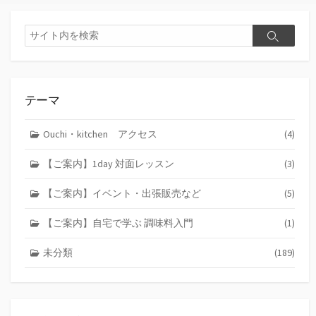
検
検
索
索
テーマ
Ouchi・kitchen アクセス
(4)
【ご案内】1day 対面レッスン
(3)
【ご案内】イベント・出張販売など
(5)
【ご案内】自宅で学ぶ 調味料入門
(1)
未分類
(189)