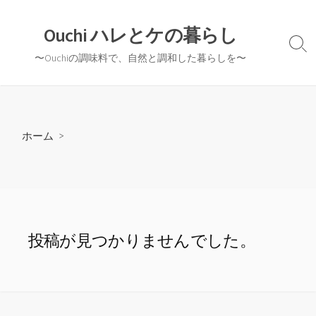
コ
ン
Ouchi ハレとケの暮らし
テ
検
〜Ouchiの調味料で、自然と調和した暮らしを〜
ン
索
切
ツ
り
へ
替
ス
え
キ
ホーム
>
ッ
プ
投稿が見つかりませんでした。