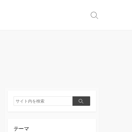
検
索
切
り
替
え
検
検
索
索
テーマ