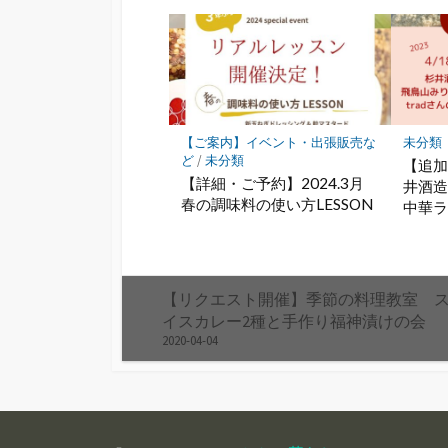
【ご案内】イベント・出張販売な
未分類
ど
/
未分類
【追加
【詳細・ご予約】2024.3月
井酒造
春の調味料の使い方LESSON
中華
【リクエスト開催】季節の料理教室 
イスカレー2種と手作り福神漬けの会
2020-04-04