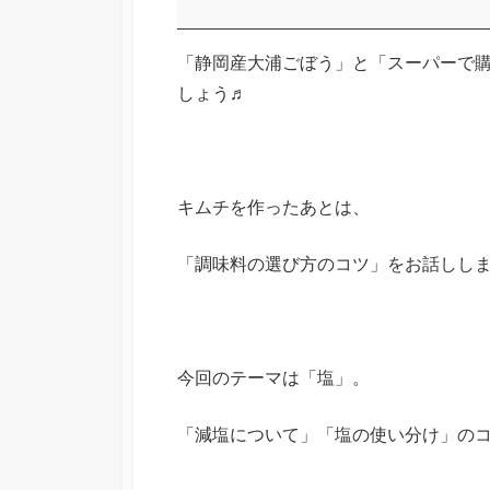
う
の
「静岡産大浦ごぼう」と「スーパーで
キ
しょう♬
ム
チ
＆
調
キムチを作ったあとは、
味
料
「調味料の選び方のコツ」をお話しし
の
選
び
方
今回のテーマは「塩」。
ミ
「減塩について」「塩の使い分け」の
ニ
講