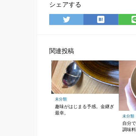
シェアする
は
Twitter
て
で
な
シ
ブ
ェ
ッ
ア
関連投稿
ク
マ
ー
ク
に
保
存
未分類
趣味がはじまる予感。金継ぎ
最幸。
未分類
自分
調味