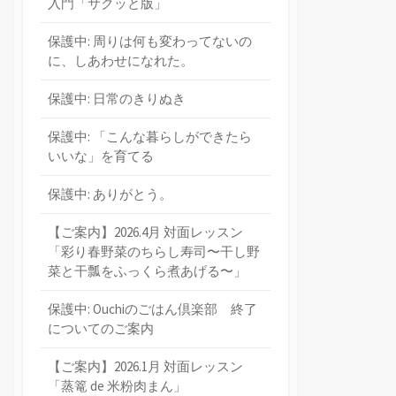
入門「サクッと版」
保護中: 周りは何も変わってないの
に、しあわせになれた。
保護中: 日常のきりぬき
保護中: 「こんな暮らしができたら
いいな」を育てる
保護中: ありがとう。
【ご案内】2026.4月 対面レッスン
「彩り春野菜のちらし寿司〜干し野
菜と干瓢をふっくら煮あげる〜」
保護中: Ouchiのごはん倶楽部 終了
についてのご案内
【ご案内】2026.1月 対面レッスン
「蒸篭 de 米粉肉まん」