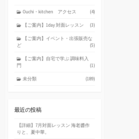
Ouchi・kitchen アクセス
(4)
【ご案内】1day 対面レッスン
(3)
【ご案内】イベント・出張販売な
ど
(5)
【ご案内】自宅で学ぶ 調味料入
門
(1)
未分類
(189)
最近の投稿
【詳細】7月対面レッスン 海老醬作
りと、夏中華。