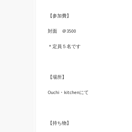
座
「塩」
【参加費】
対面 ＠3500
＊定員５名です
【場所】
Ouchi・kitchenにて
【持ち物】