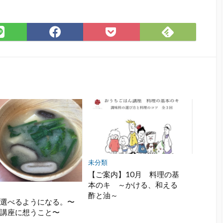
Feedly
LINE
Facebook
Pocket
で
で
で
に
購
シ
シ
保
読
ェ
ェ
存
ア
ア
未分類
【ご案内】10月 料理の基
本のキ ～かける、和える
酢と油～
で選べるようになる。〜
料講座に想うこと〜