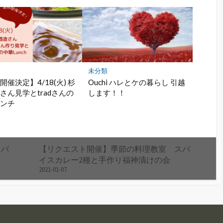
未分類
開催決定】4/18(火) 杉
Ouchi ハレとケの暮らし 引越
さん見学とtradさんの
します！！
ランチ
スパ
【リクエスト開催】季節の料理教室 スパ
イスカレー2種と手作り福神漬けの会
2021-01-07