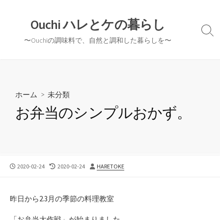
コ
ン
Ouchi ハレとケの暮らし
テ
検
〜Ouchiの調味料で、自然と調和した暮らしを〜
ン
索
切
ツ
り
へ
替
ス
え
キ
ホーム
>
未分類
ッ
お弁当のシンプルおかず。
プ
公
最
投
2020-02-24
2020-02-24
HARETOKE
開
終
稿
日
更
者
新
昨日から2.3月の季節の料理教室
日
「お弁当大作戦」が始まりました。