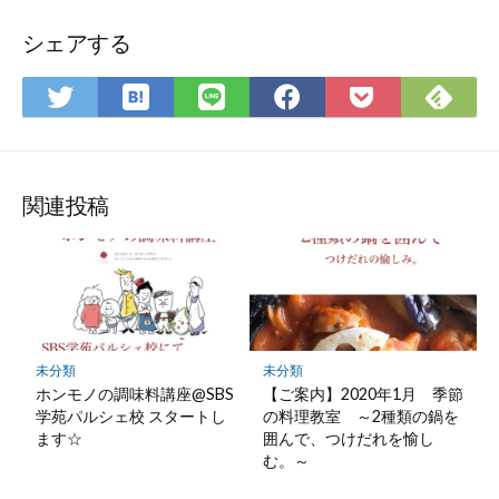
シェアする
は
Fee
Twitter
LINE
Facebook
Pocket
て
で
で
で
で
に
な
購
シ
シ
シ
保
ブ
読
ェ
ェ
ェ
存
ッ
ア
ア
ア
関連投稿
ク
マ
ー
ク
に
保
未分類
未分類
存
ホンモノの調味料講座@SBS
【ご案内】2020年1月 季節
学苑パルシェ校 スタートし
の料理教室 ～2種類の鍋を
ます☆
囲んで、つけだれを愉し
む。～