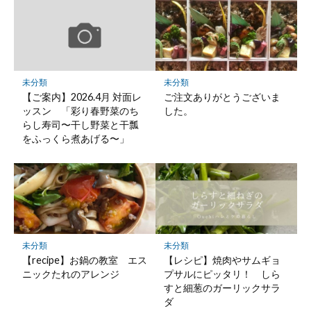
未分類
未分類
【ご案内】2026.4月 対面レ
ご注文ありがとうございま
ッスン 「彩り春野菜のち
した。
らし寿司〜干し野菜と干瓢
をふっくら煮あげる〜」
未分類
未分類
【recipe】お鍋の教室 エス
【レシピ】焼肉やサムギョ
ニックたれのアレンジ
プサルにピッタリ！ しら
すと細葱のガーリックサラ
ダ