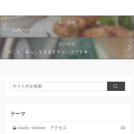
前の投稿
塩麹のやさしさ。
次の投稿
今こそ、暮らしを見直すチャンスです☆
検
検
索
索
テーマ
Ouchi・kitchen アクセス
(4)