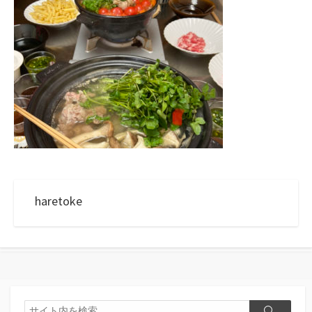
haretoke
検