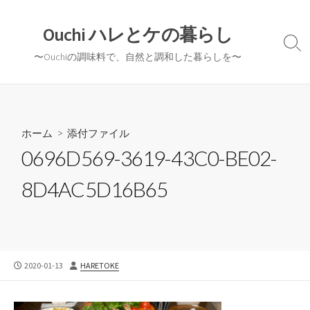
コ
ン
Ouchi ハレとケの暮らし
テ
検
〜Ouchiの調味料で、自然と調和した暮らしを〜
ン
索
切
ツ
り
へ
替
ス
え
キ
ホーム
> 添付ファイル
ッ
0696D569-3619-43C0-BE02-
プ
8D4AC5D16B65
公
投
2020-01-13
HARETOKE
開
稿
日
者