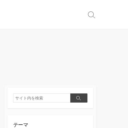
検
索
切
り
替
え
検
検
索
索
テーマ