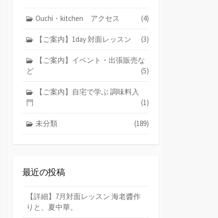
Ouchi・kitchen アクセス
(4)
【ご案内】1day 対面レッスン
(3)
【ご案内】イベント・出張販売な
ど
(5)
【ご案内】自宅で学ぶ 調味料入
門
(1)
未分類
(189)
最近の投稿
【詳細】7月対面レッスン 海老醬作
りと、夏中華。