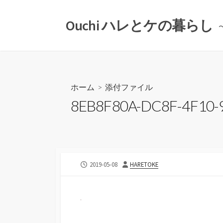
コ
ン
Ouchi ハレとケの暮らし
テ
ン
ツ
へ
ス
ホーム
> 添付ファイル
キ
8EB8F80A-DC8F-4F10-
ッ
プ
公
投
2019-05-08
HARETOKE
開
稿
日
者