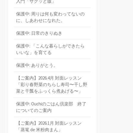
入門「サクッと版」
保護中: 周りは何も変わってないの
に、しあわせになれた。
保護中: 日常のきりぬき
保護中: 「こんな暮らしができたら
いいな」を育てる
保護中: ありがとう。
【ご案内】2026.4月 対面レッスン
「彩り春野菜のちらし寿司〜干し野
菜と干瓢をふっくら煮あげる〜」
保護中: Ouchiのごはん倶楽部 終了
についてのご案内
【ご案内】2026.1月 対面レッスン
「蒸篭 de 米粉肉まん」