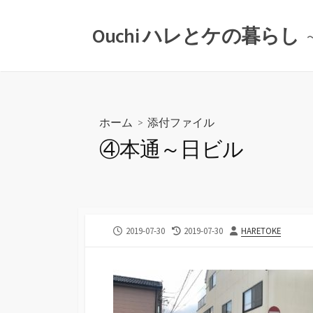
コ
ン
Ouchi ハレとケの暮らし
テ
ン
ツ
へ
ス
ホーム
> 添付ファイル
キ
④本通～日ビル
ッ
プ
公
最
投
2019-07-30
2019-07-30
HARETOKE
開
終
稿
日
更
者
新
日