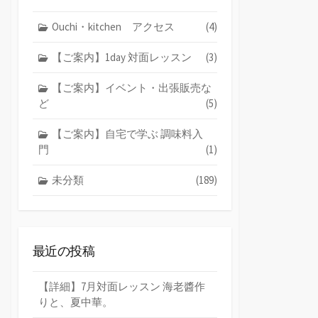
Ouchi・kitchen アクセス
(4)
【ご案内】1day 対面レッスン
(3)
【ご案内】イベント・出張販売な
ど
(5)
【ご案内】自宅で学ぶ 調味料入
門
(1)
未分類
(189)
最近の投稿
【詳細】7月対面レッスン 海老醬作
りと、夏中華。