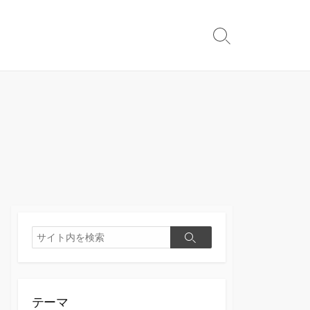
検
索
切
り
替
え
検
検
索
索
テーマ