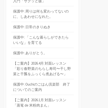
入門「サクッと版」
保護中: 周りは何も変わってないの
に、しあわせになれた。
保護中: 日常のきりぬき
保護中: 「こんな暮らしができたら
いいな」を育てる
保護中: ありがとう。
【ご案内】2026.4月 対面レッスン
「彩り春野菜のちらし寿司〜干し野
菜と干瓢をふっくら煮あげる〜」
保護中: Ouchiのごはん倶楽部 終了
についてのご案内
【ご案内】2026.1月 対面レッスン
「蒸篭 de 米粉肉まん」