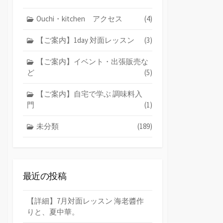
Ouchi・kitchen アクセス
(4)
【ご案内】1day 対面レッスン
(3)
【ご案内】イベント・出張販売な
ど
(5)
【ご案内】自宅で学ぶ 調味料入
門
(1)
未分類
(189)
最近の投稿
【詳細】7月対面レッスン 海老醬作
りと、夏中華。