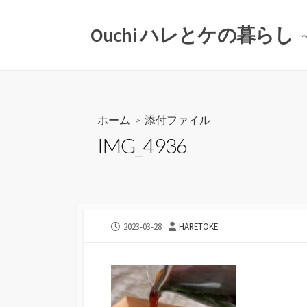
コ
ン
Ouchi ハレとケの暮らし
テ
ン
ツ
へ
ス
ホーム
> 添付ファイル
キ
IMG_4936
ッ
プ
公
投
2023-03-28
HARETOKE
開
稿
日
者