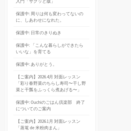
入門「サクッと版」
保護中: 周りは何も変わってないの
に、しあわせになれた。
保護中: 日常のきりぬき
保護中: 「こんな暮らしができたら
いいな」を育てる
保護中: ありがとう。
【ご案内】2026.4月 対面レッスン
「彩り春野菜のちらし寿司〜干し野
菜と干瓢をふっくら煮あげる〜」
保護中: Ouchiのごはん倶楽部 終了
についてのご案内
【ご案内】2026.1月 対面レッスン
「蒸篭 de 米粉肉まん」