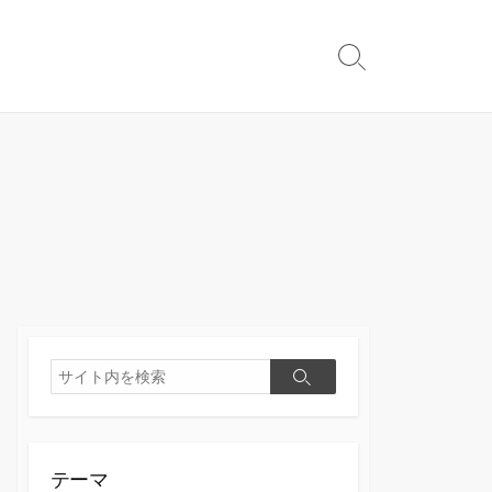
検
索
切
り
替
え
検
検
索
索
テーマ