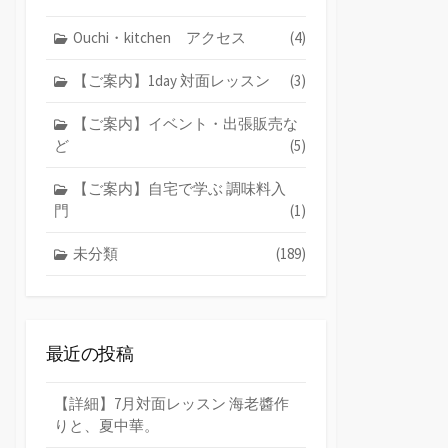
Ouchi・kitchen アクセス
(4)
【ご案内】1day 対面レッスン
(3)
【ご案内】イベント・出張販売な
ど
(5)
【ご案内】自宅で学ぶ 調味料入
門
(1)
未分類
(189)
最近の投稿
【詳細】7月対面レッスン 海老醬作
りと、夏中華。