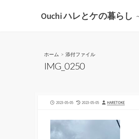
コ
ン
Ouchi ハレとケの暮らし
テ
ン
ツ
へ
ス
ホーム
> 添付ファイル
キ
IMG_0250
ッ
プ
公
最
投
2023-05-05
2023-05-05
HARETOKE
開
終
稿
日
更
者
新
日