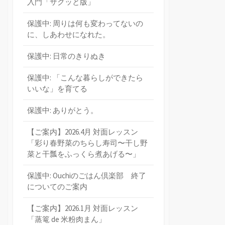
入門「サクッと版」
保護中: 周りは何も変わってないの
に、しあわせになれた。
保護中: 日常のきりぬき
保護中: 「こんな暮らしができたら
いいな」を育てる
保護中: ありがとう。
【ご案内】2026.4月 対面レッスン
「彩り春野菜のちらし寿司〜干し野
菜と干瓢をふっくら煮あげる〜」
保護中: Ouchiのごはん倶楽部 終了
についてのご案内
【ご案内】2026.1月 対面レッスン
「蒸篭 de 米粉肉まん」