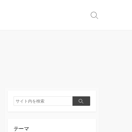
検
索
切
り
替
え
検
検
索
索
テーマ