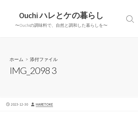
コ
ン
Ouchi ハレとケの暮らし
テ
検
〜Ouchiの調味料で、自然と調和した暮らしを〜
ン
索
切
ツ
り
へ
替
ス
え
キ
ホーム
> 添付ファイル
ッ
IMG_2098 3
プ
公
投
2023-12-30
HARETOKE
開
稿
日
者