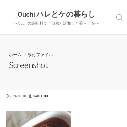
コ
ン
Ouchi ハレとケの暮らし
テ
検
〜Ouchiの調味料で、自然と調和した暮らしを〜
ン
索
切
ツ
り
へ
替
ス
え
キ
ホーム
> 添付ファイル
ッ
Screenshot
プ
公
投
2026-05-18
HARETOKE
開
稿
日
者