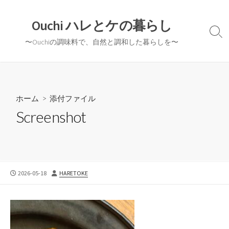
コ
ン
Ouchi ハレとケの暮らし
テ
検
〜Ouchiの調味料で、自然と調和した暮らしを〜
ン
索
切
ツ
り
へ
替
ス
え
キ
ホーム
> 添付ファイル
ッ
Screenshot
プ
公
投
2026-05-18
HARETOKE
開
稿
日
者