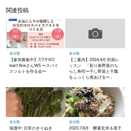
ブ
読
ェ
ェ
ェ
存
ッ
ア
ア
ア
関連投稿
ク
マ
ー
ク
に
保
未分類
未分類
存
【参加募集中】7/7.9 KO
【ご案内】2026.4月 対面レ
mart fineさんWS 〜スパイ
ッスン 「彩り春野菜のち
スソルトを作る会〜
らし寿司〜干し野菜と干瓢
をふっくら煮あげる〜」
未分類
未分類
保護中: 日常のきりぬき
2020.7.8月 酵素玄米＆黒千