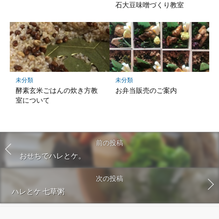
石大豆味噌づくり教室
未分類
未分類
酵素玄米ごはんの炊き方教
お弁当販売のご案内
室について
前の投稿
おせちでハレとケ。
次の投稿
ハレとケ 七草粥