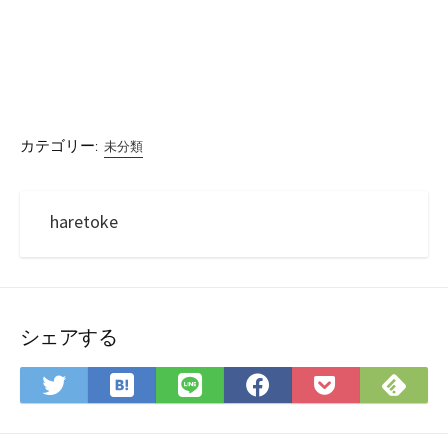
カテゴリー:
未分類
haretoke
シェアする
は
Fee
Twitter
LINE
Facebook
Pocket
て
で
で
で
で
に
な
購
シ
シ
シ
保