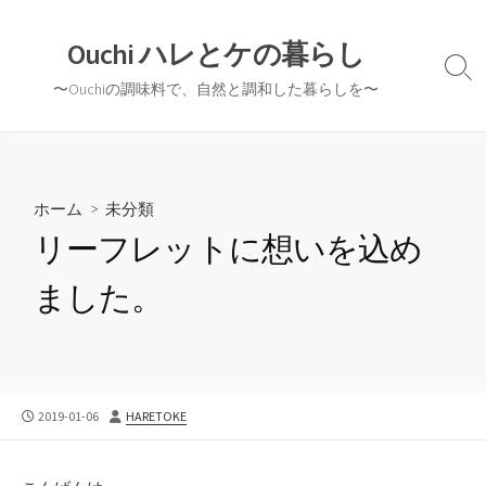
コ
ン
Ouchi ハレとケの暮らし
テ
検
〜Ouchiの調味料で、自然と調和した暮らしを〜
ン
索
切
ツ
り
へ
替
ス
え
キ
ホーム
>
未分類
ッ
リーフレットに想いを込め
プ
ました。
公
投
2019-01-06
HARETOKE
開
稿
日
者