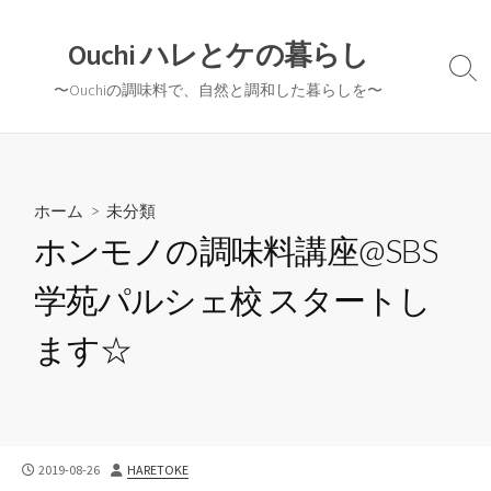
コ
ン
Ouchi ハレとケの暮らし
テ
検
〜Ouchiの調味料で、自然と調和した暮らしを〜
ン
索
切
ツ
り
へ
替
ス
え
キ
ホーム
>
未分類
ッ
ホンモノの調味料講座@SBS
プ
学苑パルシェ校 スタートし
ます☆
公
投
2019-08-26
HARETOKE
開
稿