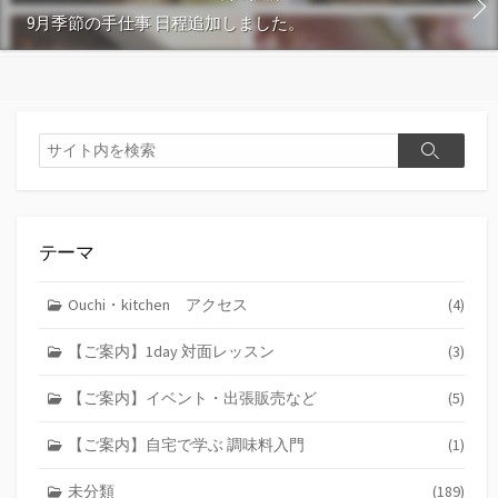
9月季節の手仕事 日程追加しました。
検
検
索
索
テーマ
Ouchi・kitchen アクセス
(4)
【ご案内】1day 対面レッスン
(3)
【ご案内】イベント・出張販売など
(5)
【ご案内】自宅で学ぶ 調味料入門
(1)
未分類
(189)