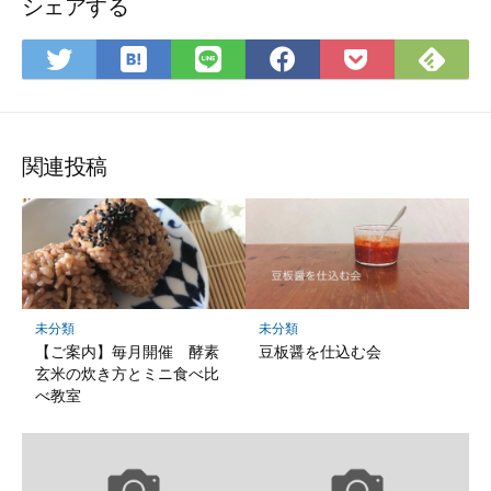
シェアする
は
Fee
Twitter
LINE
Facebook
Pocket
て
で
で
で
で
に
な
購
シ
シ
シ
保
ブ
読
ェ
ェ
ェ
存
ッ
ア
ア
ア
関連投稿
ク
マ
ー
ク
に
保
未分類
未分類
存
【ご案内】毎月開催 酵素
豆板醤を仕込む会
玄米の炊き方とミニ食べ比
べ教室