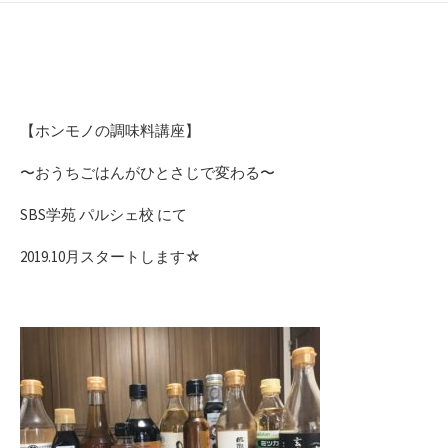
日
者
【ホンモノの調味料講座】
〜おうちごはんがひとさじで変わる〜
SBS学苑 パルシェ校 にて
2019.10月スタートします☆