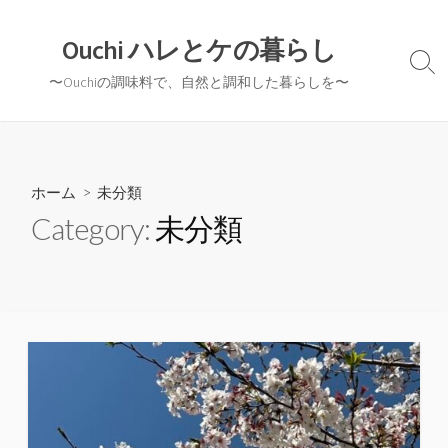
コ
ン
Ouchi ハレとケの暮らし
テ
検
〜Ouchiの調味料で、自然と調和した暮らしを〜
ン
索
切
ツ
り
へ
替
ス
え
キ
ホーム
> 未分類
ッ
Category:
未分類
プ