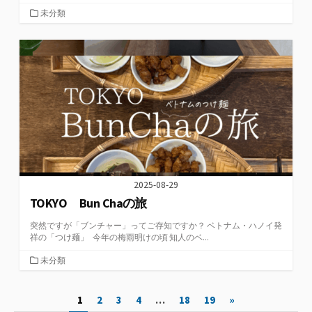
カ
未分類
テ
ゴ
リ
ー
2025-08-29
TOKYO Bun Chaの旅
突然ですが「ブンチャー」ってご存知ですか？ ベトナム・ハノイ発
祥の「つけ麺」 今年の梅雨明けの頃 知人のベ...
カ
未分類
テ
ゴ
投
1
2
3
4
…
18
19
»
リ