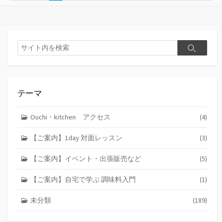
ー
稿
の
ペ
検
検
索
ー
索
ジ
送
テーマ
り
Ouchi・kitchen アクセス
(4)
【ご案内】1day 対面レッスン
(3)
【ご案内】イベント・出張販売など
(5)
【ご案内】自宅で学ぶ 調味料入門
(1)
未分類
(189)