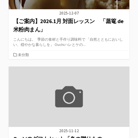
2025-12-07
【ご案内】2026.1月 対面レッスン 「蒸篭 de
米粉肉まん」
こんにちは。 季節の食材と手作り調味料で 「自然とともにおいし
い、穏やかな暮らしを」 Ouchiハレとケの...
カ
未分類
テ
ゴ
リ
ー
2025-11-12