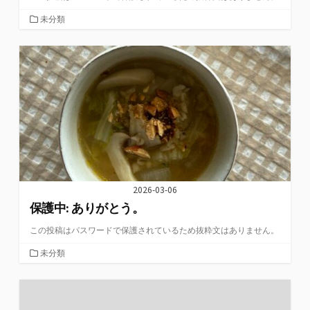
カ
未分類
テ
ゴ
リ
ー
2026-03-06
保護中: ありがとう。
この投稿はパスワードで保護されているため抜粋文はありません。
カ
未分類
テ
ゴ
リ
ー