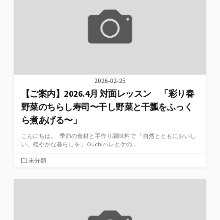
2026-02-25
【ご案内】2026.4月 対面レッスン 「彩り春
野菜のちらし寿司〜干し野菜と干瓢をふっく
ら煮あげる〜」
こんにちは。 季節の食材と手作り調味料で 「自然とともにおいし
い、穏やかな暮らしを」 Ouchiハレとケの...
カ
未分類
テ
ゴ
リ
ー