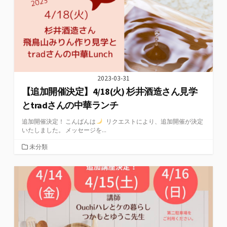
2023-03-31
【追加開催決定】4/18(火) 杉井酒造さん見学
とtradさんの中華ランチ
追加開催決定！ こんばんは
リクエストにより、追加開催が決定
いたしました。 メッセージを...
カ
未分類
テ
ゴ
リ
ー