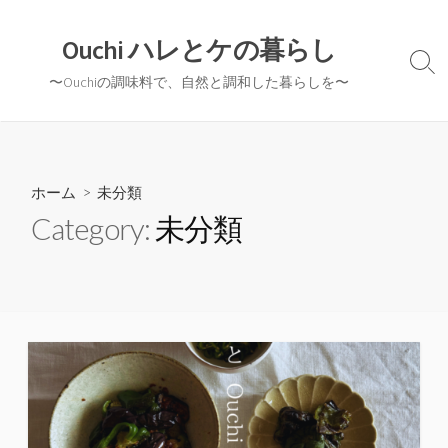
コ
ン
Ouchi ハレとケの暮らし
テ
検
〜Ouchiの調味料で、自然と調和した暮らしを〜
ン
索
切
ツ
り
へ
替
ス
え
キ
ホーム
> 未分類
ッ
Category:
未分類
プ