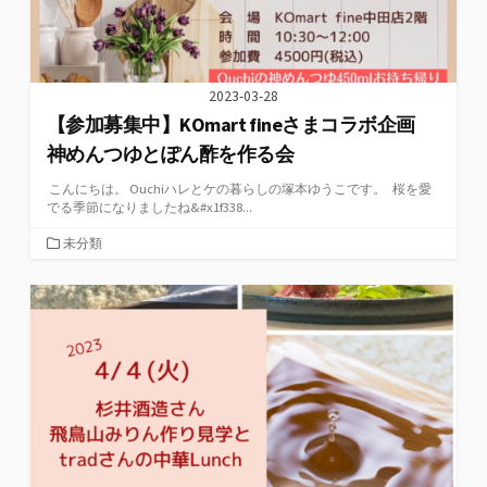
2023-03-28
【参加募集中】KOmart fineさまコラボ企画
神めんつゆとぽん酢を作る会
こんにちは。 Ouchiハレとケの暮らしの塚本ゆうこです。 桜を愛
でる季節になりましたね&#x1f338...
カ
未分類
テ
ゴ
リ
ー