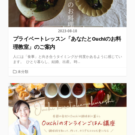
2023-08-18
プライベートレッスン「あなたとOuchiのお料
理教室」のご案内
⁡人には「食事」と向き合うタイミングが 何度かあるように感じてい
ます。 ⁡ ひとり暮らし、結婚、出産。 時...
カ
未分類
テ
ゴ
リ
ー