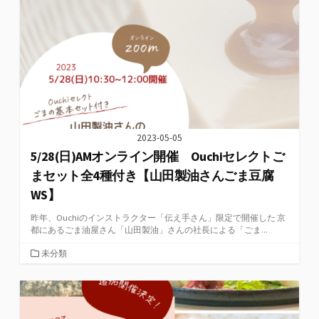
リ
ー
2023-05-05
5/28(日)AMオンライン開催 Ouchiセレクトご
まセット全4種付き【山田製油さんごま豆腐
WS】
昨年、Ouchiのインストラクター「伝え手さん」限定で開催した 京
都にあるごま油屋さん「山田製油」さんの社長による「ごま...
カ
未分類
テ
ゴ
リ
ー