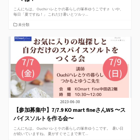
こんにちは。 Ouchiハレとケの暮らしの塚本ゆうこです♬ いや、
毎日「夏ですね！」 これだけ暑いとツルッ...
カ
未分類
テ
ゴ
リ
ー
2023-06-30
【参加募集中】7/7.9 KO mart fineさんWS 〜ス
パイスソルトを作る会〜
こんにちは。 Ouchiハレとケの暮らしの塚本ゆうこです。 暑い日
が続いていますね。 夏がすぐそこまで来て...