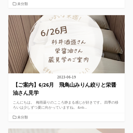
カ
未分類
テ
ゴ
リ
ー
2023-06-19
【ご案内】6/26月 飛鳥山みりん絞りと栄醤
油さん見学
こんにちは。 梅雨曇りのこころ静まる感じが好きです。 四季の移
ろいは少しずつ夏に向かっていますね。 &nb...
カ
未分類
テ
ゴ