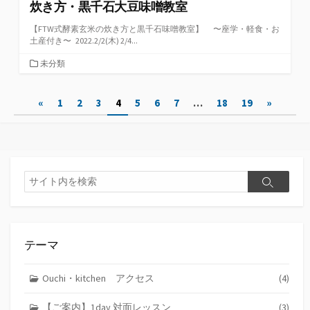
炊き方・黒千石大豆味噌教室
【FTW式酵素玄米の炊き方と黒千石味噌教室】 〜座学・軽食・お
土産付き〜 2022.2/2(木) 2/4...
カ
未分類
テ
ゴ
投
«
1
2
3
4
5
6
7
…
18
19
»
リ
ー
稿
の
ペ
検
検
索
ー
索
ジ
送
テーマ
り
Ouchi・kitchen アクセス
(4)
【ご案内】1day 対面レッスン
(3)