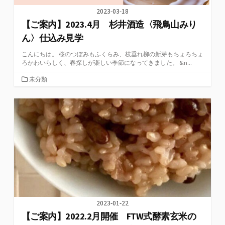
2023-03-18
【ご案内】2023.4月 杉井酒造〈飛鳥山みり
ん〉仕込み見学
こんにちは。 桜のつぼみもふくらみ、枝垂れ柳の新芽もちょろちょ
ろかわいらしく、春探しが楽しい季節になってきました。 &n...
カ
未分類
テ
ゴ
リ
ー
2023-01-22
【ご案内】2022.2月開催 FTW式酵素玄米の