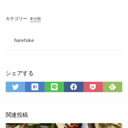
カテゴリー:
未分類
haretoke
シェアする
は
Fee
Twitter
LINE
Facebook
Pocket
て
で
で
で
で
に
な
購
シ
シ
シ
保
ブ
読
ェ
ェ
ェ
存
ッ
ア
ア
ア
関連投稿
ク
マ