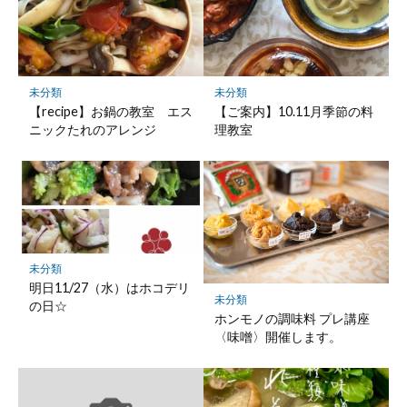
ー
ク
に
保
未分類
未分類
存
【recipe】お鍋の教室 エス
【ご案内】10.11月季節の料
ニックたれのアレンジ
理教室
未分類
明日11/27（水）はホコデリ
未分類
の日☆
ホンモノの調味料 プレ講座
〈味噌〉開催します。