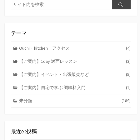
検
検
索
索
テーマ
Ouchi・kitchen アクセス
(4)
【ご案内】1day 対面レッスン
(3)
【ご案内】イベント・出張販売など
(5)
【ご案内】自宅で学ぶ 調味料入門
(1)
未分類
(189)
最近の投稿