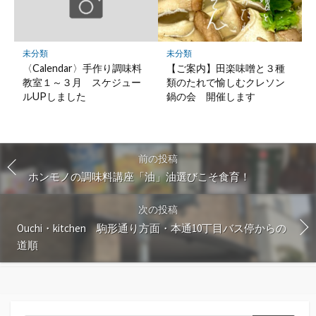
未分類
未分類
〈Calendar〉手作り調味料
【ご案内】田楽味噌と３種
教室１～３月 スケジュー
類のたれで愉しむクレソン
ルUPしました
鍋の会 開催します
前の投稿
ホンモノの調味料講座「油」油選びこそ食育！
次の投稿
Ouchi・kitchen 駒形通り方面・本通10丁目バス停からの
道順