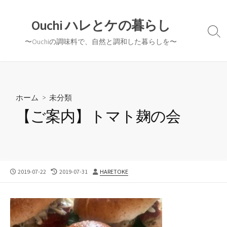
コ
ン
Ouchi ハレとケの暮らし
テ
検
〜Ouchiの調味料で、自然と調和した暮らしを〜
ン
索
切
ツ
り
へ
替
ス
え
キ
ホーム
>
未分類
ッ
【ご案内】トマト麹の会
プ
公
最
投
2019-07-22
2019-07-31
HARETOKE
開
終
稿
日
更
者
新
日