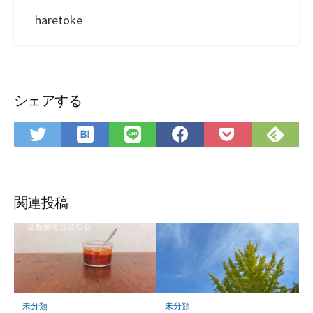
haretoke
シェアする
は
Fee
Twitter
LINE
Facebook
Pocket
て
で
で
で
で
に
な
購
シ
シ
シ
保
ブ
読
ェ
ェ
ェ
存
ッ
ア
ア
ア
関連投稿
ク
マ
ー
ク
に
保
未分類
未分類