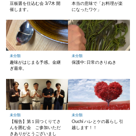
存
豆板醤を仕込む会 3/7木 開
本当の意味で「お料理が楽
催します。
になったワケ」
未分類
未分類
趣味がはじまる予感。金継
保護中: 日常のきりぬき
ぎ最幸。
未分類
未分類
【報告】第１回つくりてさ
Ouchi ハレとケの暮らし 引
んを囲む会 ご参加いただ
越します！！
きありがとうございまし