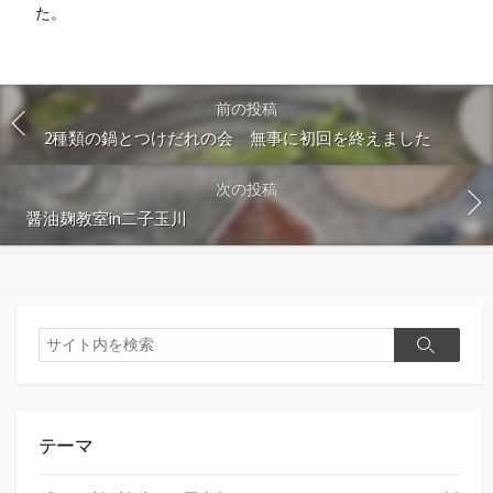
た。
前の投稿
2種類の鍋とつけだれの会 無事に初回を終えました
次の投稿
醤油麹教室in二子玉川
検
検
索
索
テーマ