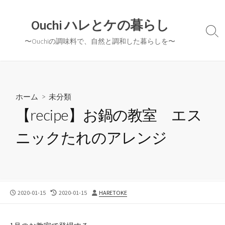
コ
ン
Ouchi ハレとケの暮らし
テ
検
〜Ouchiの調味料で、自然と調和した暮らしを〜
ン
索
切
ツ
り
へ
替
ス
え
キ
ホーム
>
未分類
ッ
【recipe】お鍋の教室 エス
プ
ニックたれのアレンジ
公
最
投
2020-01-15
2020-01-15
HARETOKE
開
終
稿
日
更
者
新