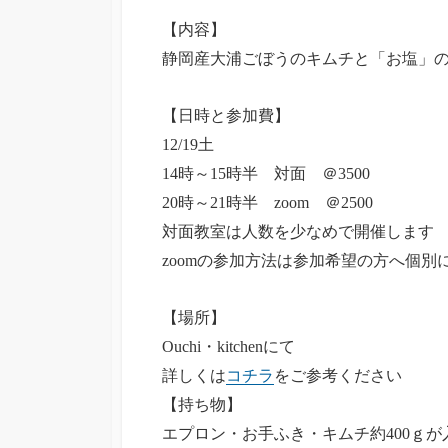
【内容】
静岡産大浦ごぼうのキムチと「お塩」
【日時と参加費】
12/19土
14時～15時半 対面 ＠3500
20時～21時半 zoom ＠2500
対面教室は人数を少なめで開催します
zoomの参加方法は参加希望の方へ個別
【場所】
Ouchi・kitchenにて
詳しくは
コチラ
をご参考ください
【持ち物】
エプロン・お手ふき・キムチ約400ｇが