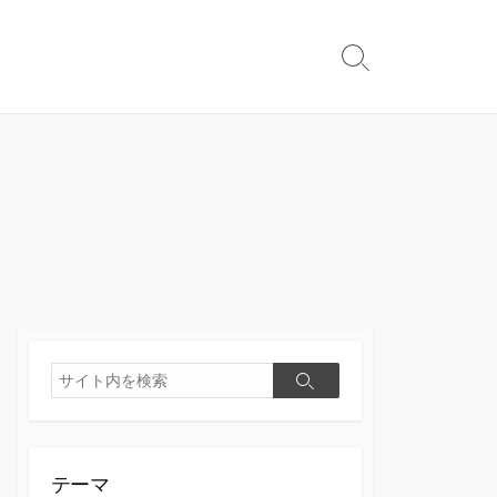
検
索
切
り
替
え
検
検
索
索
テーマ