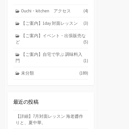
Ouchi・kitchen アクセス
(4)
【ご案内】1day 対面レッスン
(3)
【ご案内】イベント・出張販売な
ど
(5)
【ご案内】自宅で学ぶ 調味料入
門
(1)
未分類
(189)
最近の投稿
【詳細】7月対面レッスン 海老醬作
りと、夏中華。