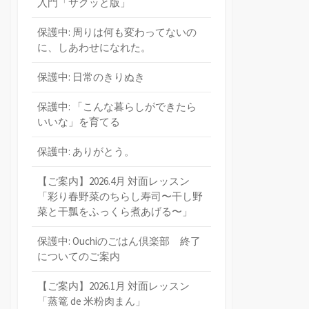
入門「サクッと版」
保護中: 周りは何も変わってないの
に、しあわせになれた。
保護中: 日常のきりぬき
保護中: 「こんな暮らしができたら
いいな」を育てる
保護中: ありがとう。
【ご案内】2026.4月 対面レッスン
「彩り春野菜のちらし寿司〜干し野
菜と干瓢をふっくら煮あげる〜」
保護中: Ouchiのごはん倶楽部 終了
についてのご案内
【ご案内】2026.1月 対面レッスン
「蒸篭 de 米粉肉まん」