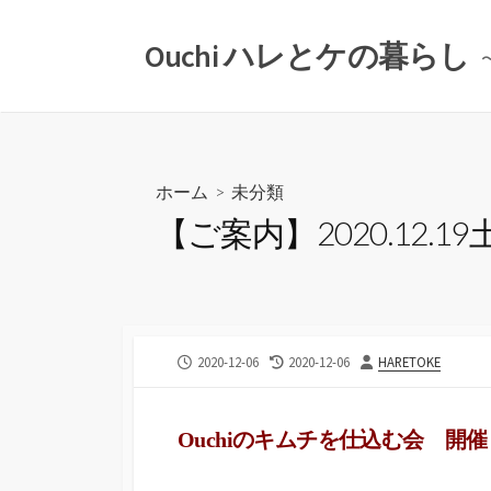
コ
ン
Ouchi ハレとケの暮らし
テ
ン
ツ
へ
ス
ホーム
>
未分類
キ
【ご案内】2020.12.
ッ
プ
公
最
投
2020-12-06
2020-12-06
HARETOKE
開
終
稿
日
更
者
新
Ouchiのキムチを仕込む会 
日