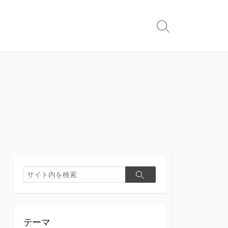
検
索
切
り
替
え
検
検
索
索
テーマ