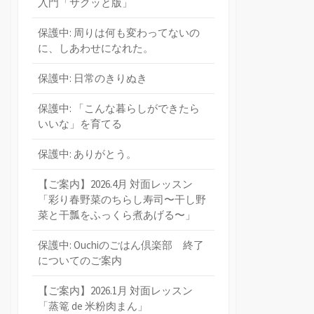
入門「サクッと版」
保護中: 周りは何も変わってないの
に、しあわせになれた。
保護中: 日常のきりぬき
保護中: 「こんな暮らしができたら
いいな」を育てる
保護中: ありがとう。
【ご案内】2026.4月 対面レッスン
「彩り春野菜のちらし寿司〜干し野
菜と干瓢をふっくら煮あげる〜」
保護中: Ouchiのごはん倶楽部 終了
についてのご案内
【ご案内】2026.1月 対面レッスン
「蒸篭 de 米粉肉まん」