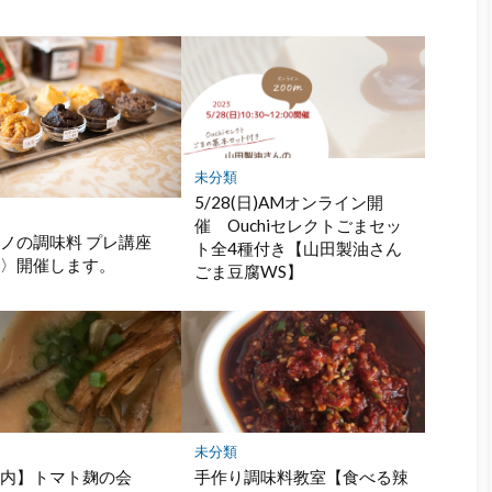
未分類
5/28(日)AMオンライン開
催 Ouchiセレクトごまセッ
ノの調味料 プレ講座
ト全4種付き【山田製油さん
噌〉開催します。
ごま豆腐WS】
未分類
案内】トマト麹の会
手作り調味料教室【食べる辣