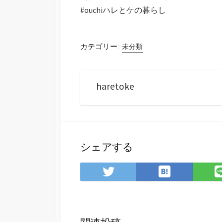
#ouchiハレとケの暮らし
カテゴリー:
未分類
haretoke
シェアする
は
Twitter
て
で
な
シ
ブ
ェ
ッ
ア