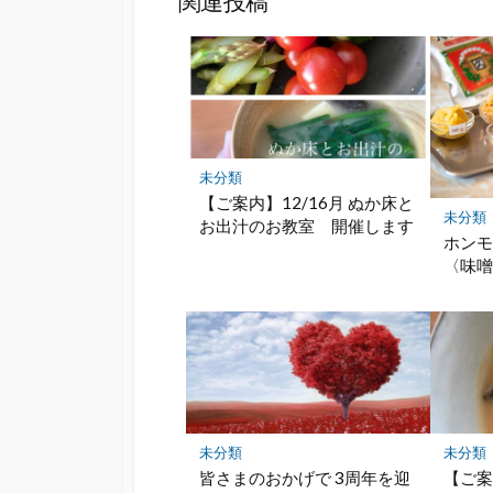
関連投稿
ク
マ
ー
ク
に
保
存
未分類
【ご案内】12/16月 ぬか床と
未分類
お出汁のお教室 開催します
ホンモ
〈味
未分類
未分類
皆さまのおかげで 3周年を迎
【ご