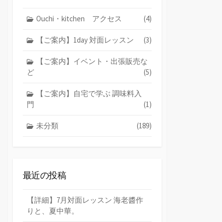
Ouchi・kitchen アクセス
(4)
【ご案内】1day 対面レッスン
(3)
【ご案内】イベント・出張販売な
ど
(5)
【ご案内】自宅で学ぶ 調味料入
門
(1)
未分類
(189)
最近の投稿
【詳細】7月対面レッスン 海老醬作
りと、夏中華。