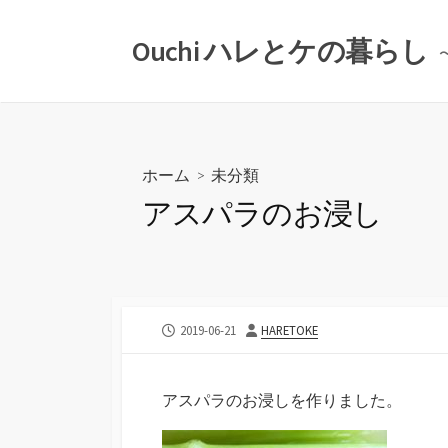
コ
ン
Ouchi ハレとケの暮らし
テ
ン
ツ
へ
ス
ホーム
>
未分類
キ
アスパラのお浸し
ッ
プ
公
投
2019-06-21
HARETOKE
開
稿
日
者
アスパラのお浸しを作りました。