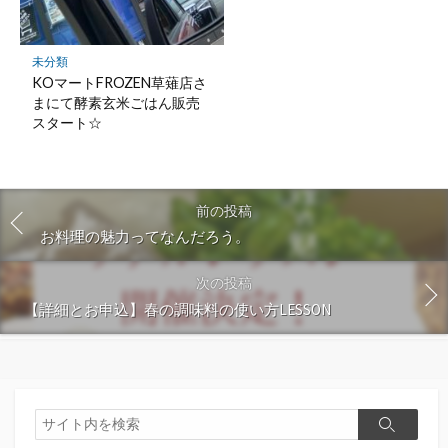
未分類
KOマートFROZEN草薙店さ
まにて酵素玄米ごはん販売
スタート☆
前の投稿
お料理の魅力ってなんだろう。
次の投稿
【詳細とお申込】春の調味料の使い方LESSON
検
検
索