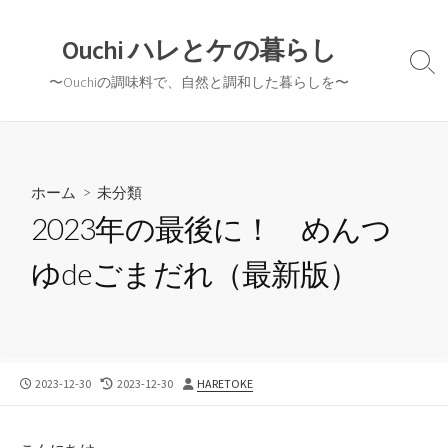
コ
ン
Ouchi ハレとケの暮らし
テ
検
〜Ouchiの調味料で、自然と調和した暮らしを〜
ン
索
切
ツ
り
へ
替
ス
え
キ
ホーム
>
未分類
ッ
2023年の最後に！ めんつ
プ
ゆdeごまだれ（最新版）
公
最
投
2023-12-30
2023-12-30
HARETOKE
開
終
稿
日
更
者
新