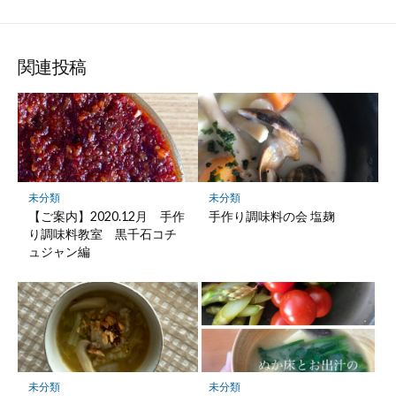
て
で
で
で
で
に
な
購
シ
シ
シ
保
ブ
読
ェ
ェ
ェ
存
ッ
ア
ア
ア
関連投稿
ク
マ
ー
ク
に
保
未分類
未分類
存
【ご案内】2020.12月 手作
手作り調味料の会 塩麹
り調味料教室 黒千石コチ
ュジャン編
未分類
未分類